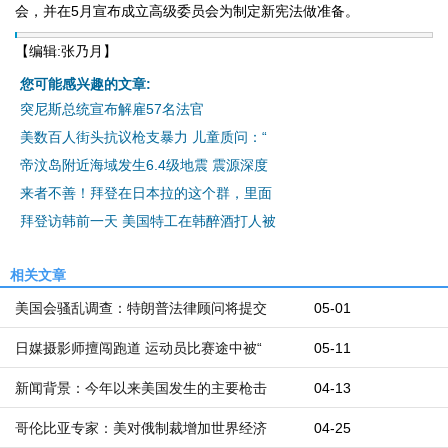
会，并在5月宣布成立高级委员会为制定新宪法做准备。
【编辑:张乃月】
您可能感兴趣的文章:
突尼斯总统宣布解雇57名法官
美数百人街头抗议枪支暴力 儿童质问：“
帝汶岛附近海域发生6.4级地震 震源深度
来者不善！拜登在日本拉的这个群，里面
拜登访韩前一天 美国特工在韩醉酒打人被
相关文章
美国会骚乱调查：特朗普法律顾问将提交
05-01
日媒摄影师擅闯跑道 运动员比赛途中被“
05-11
新闻背景：今年以来美国发生的主要枪击
04-13
哥伦比亚专家：美对俄制裁增加世界经济
04-25