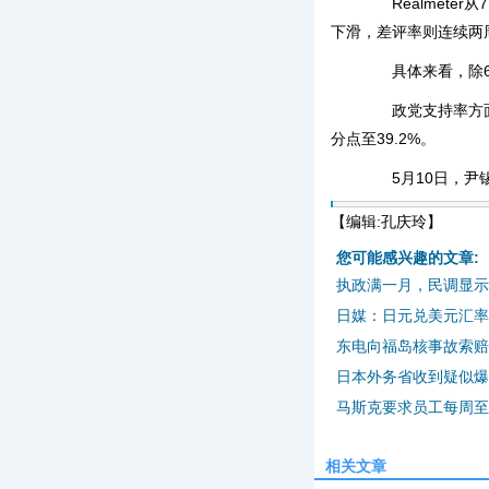
Realmeter
下滑，差评率则连续两
具体来看，除60
政党支持率方面，
分点至39.2%。
5月10日，尹锡
【编辑:孔庆玲】
您可能感兴趣的文章:
执政满一月，民调显示
日媒：日元兑美元汇率
东电向福岛核事故索赔
日本外务省收到疑似爆
马斯克要求员工每周至
相关文章