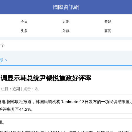
國際資訊網
今日
近期
专题
头条
外媒
要闻
期
>
民调显示韩总统尹锡悦施政好评率
 | 栏目：
近期
| 点击：
次
3日电 据韩联社报道，韩国民调机构Realmeter13日发布的一项民调结
评率升至44.2%。
悦。