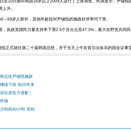
从7日至10日面向韩国18岁以上2009人进行了上述调查。民调显示，尹锡
周上升。
～69岁人群外，其他年龄段对尹锡悦的施政好评率均下滑。
执政党国民力量支持率下滑2.5个百分点至47.3%，最大在野党共同民
悦正式就任第二十届韩国总统，并于当天上午在首尔汝矣岛的国会议事
韩总统尹锡悦施政
继续下跌 创20年来
诉讼原告方道歉：
炸物
少到岗40小时 否则