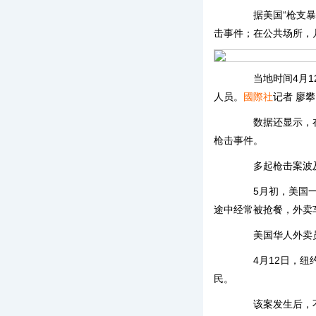
据美国“枪支暴力档
击事件；在公共场所，
当地时间4月12
人员。
國際社
记者 廖攀
数据还显示，在2
枪击事件。
多起枪击案波及
5月初，美国一名
途中经常被抢餐，外卖
美国华人外卖员
4月12日，纽约
民。
该案发生后，不