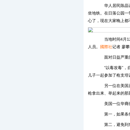
华人居民陈晶说，
坐地铁。在日落公园一
心了，现在大家晚上都
当地时间4月12
人员。
國際社
记者 廖攀
面对日益严重的
“以毒攻毒”，自
儿子一起参加了枪支培
另一位在美国从事
枪拿出来、举起来的那
美国一位华裔律
第一，如果条件
第二，避免到危