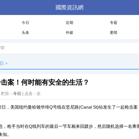
國際資訊網
今日
近期
专题
头条
外媒
要闻
日
>
枪击案！何时能有安全的生活？
 | 栏目：
今日
| 点击：
次
，美国纽约曼哈顿华埠Q号线在坚尼路(Canal St)站发生了一起枪击案
枪手当时在Q线列车的最后一节车厢来回踱步，然后随机选择一名乘
未知。