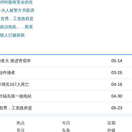
何时能有安全的生
一夫人被警方书面调
交首秀，工党政府是
政治危机……斯里
疑人已被抓获
拿大 推进寄宿学
05-14
始作俑者
03-26
菲律宾167人死亡
04-16
对福岛第一核电站
04-30
交首秀，工党政府是
05-23
热点
今日
近期
关注
头条
外媒