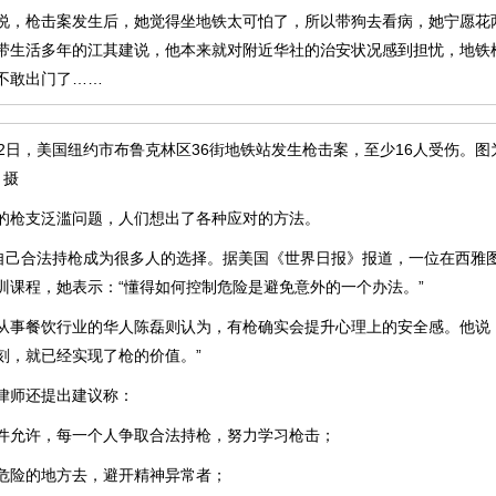
枪击案发生后，她觉得坐地铁太可怕了，所以带狗去看病，她宁愿花
带生活多年的江其建说，他本来就对附近华社的治安状况感到担忧，地铁
不敢出门了……
日，美国纽约市布鲁克林区36街地铁站发生枪击案，至少16人受伤。图
 摄
枪支泛滥问题，人们想出了各种应对的方法。
己合法持枪成为很多人的选择。据美国《世界日报》报道，一位在西雅
训课程，她表示：“懂得如何控制危险是避免意外的一个办法。”
餐饮行业的华人陈磊则认为，有枪确实会提升心理上的安全感。他说：
刻，就已经实现了枪的价值。”
师还提出建议称：
允许，每一个人争取合法持枪，努力学习枪击；
险的地方去，避开精神异常者；