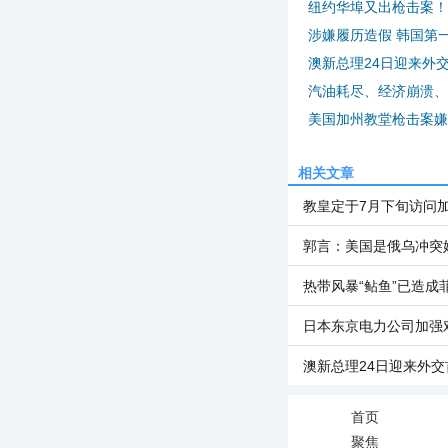
纽约华埠又出枪击案！
涉嫌履历造假 韩国第
澳新总理24日迎来外
汽油耗尽、经济崩溃、
美国加州教堂枪击案嫌
相关文章
教皇定于7月下旬访问加
郭言：美国是俄乌冲突
热带风暴“鲇鱼”已造成
日本东京电力公司加强
澳新总理24日迎来外
首页
聚焦