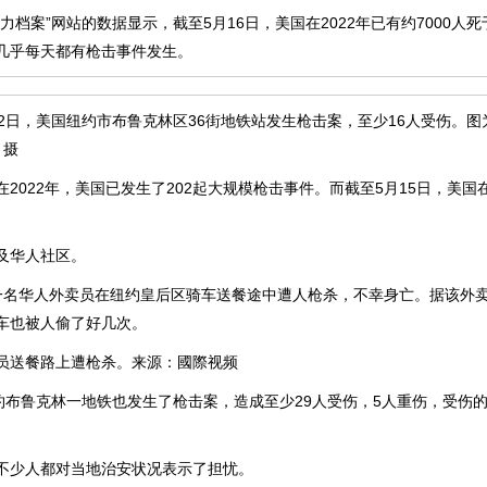
案”网站的数据显示，截至5月16日，美国在2022年已有约7000人
几乎每天都有枪击事件发生。
日，美国纽约市布鲁克林区36街地铁站发生枪击案，至少16人受伤。图
 摄
022年，美国已发生了202起大规模枪击事件。而截至5月15日，美国在
华人社区。
华人外卖员在纽约皇后区骑车送餐途中遭人枪杀，不幸身亡。据该外卖
车也被人偷了好几次。
送餐路上遭枪杀。来源：國際视频
布鲁克林一地铁也发生了枪击案，造成至少29人受伤，5人重伤，受伤
少人都对当地治安状况表示了担忧。