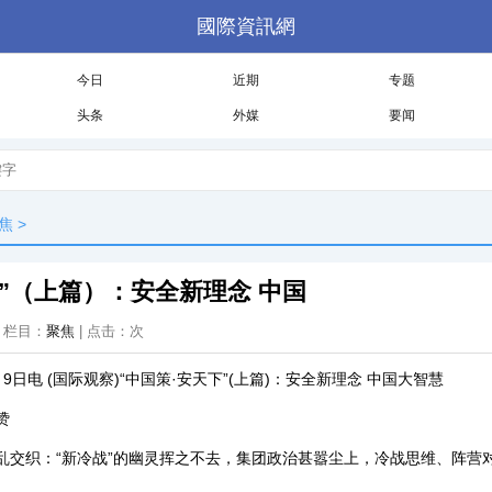
國際資訊網
今日
近期
专题
头条
外媒
要闻
焦
>
下”（上篇）：安全新理念 中国
 | 栏目：
聚焦
| 点击：
次
电 (国际观察)“中国策·安天下”(上篇)：安全新理念 中国大智慧
赞
织：“新冷战”的幽灵挥之不去，集团政治甚嚣尘上，冷战思维、阵营
。