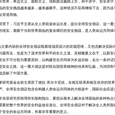
界，单边主义、霸权主义、强权政治威胁上升，和平赤字、安全赤字
临的安全挑战越来越多，越来越棘手。这种状况不应再继续下去，因为这
祉背道而驰。
下，习近平主席从全人类前途命运出发，提出全球安全倡议。这一重
的现实，着眼于当前世界面临的复杂艰巨的安全挑战，是人类命运共同体
主要内容的全球安全倡议既展现顶层设计的宏观思维，又包含解决实际
问题而去，也是为了谋求世界和平的长久之道。其精髓要义在于，以新安
安全不可分割为重要原则，以构建安全共同体为长远目标，走出一条对话
型安全之路。这一重大倡议是对联合国宪章精神的传承和弘扬，为消弭和
战贡献了中国方案。
究基金会前主席苏丁德拉·库尔卡尼说，在相互联系和相互依存的世界
严。全球安全倡议包含在构建人类命运共同体的大框架中，国际社会应该
亚研究所助理所长陈刚指出，要想从根本上解决全球面临的各种热点
需要把整个世界的安全利益放在首位。全球安全倡议对于解决全人类所面
个安全的命运共同体，有着非常重要的意义。