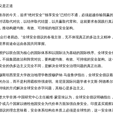
义是正道
的今天，追求“绝对安全”“独享安全”已经行不通，必须超越你输我赢
对话取代对抗，以结伴取代结盟，以共赢取代零和。这就要求各国践行真
，推动构建均衡、有效、可持续的地区安全架构。
行者易趋。”全球安全倡议的各项主张，无不体现真正的多边主义精神
世界前途命运由各国共同掌握。
以联合国为核心的国际体系和以国际法为基础的国际秩序。全球安全
，不搞集团政治和阵营对抗，要构建均衡、有效、可持续的安全架构。这一
安全的伪多边主义完全不同，是解决全球安全治理问题的真正出路。
坦西里亚大学政治地理学教授穆萨纳·马兹鲁伊指出，全球安全倡议着
的办法，而不是利用霸权恃强凌弱。肯尼亚国际问题学者卡文斯·阿德希
持续的方式解决全球安全赤字问题，其核心是多边主义。
学非洲-中国研究中心主任戴维·蒙亚埃认为，全球安全倡议明确指出
个或几个国家以牺牲他国安全为代价单方面加强自身安全。印度孟买观察
倡议的理念意味着，安全体系结构在本质上必须是全球性的，这一安全体