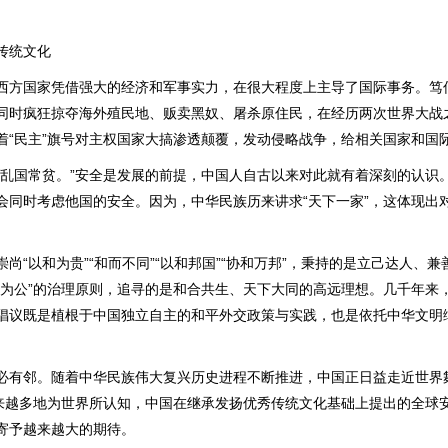
传统文化
国家凭借强大的经济和军事实力，在很大程度上主导了国际事务。笃
同时疯狂掠夺海外殖民地、贩卖黑奴、屠杀原住民，在经历两次世界大战
着“民主”旗号对主权国家大搞渗透颠覆，发动侵略战争，给相关国家和国
国常贫。”安全是发展的前提，中国人自古以来对此就有着深刻的认识
会同时考虑他国的安全。因为，中华民族历来讲求“天下一家”，这体现出
“以和为贵”“和而不同”“以和邦国”“协和万邦”，秉持的是立己达人、
下为公”的治理原则，追寻的是和合共生、天下大同的高远理想。几千年来，
倡议既是植根于中国独立自主的和平外交政策与实践，也是依托中华文明
邻。随着中华民族伟大复兴历史进程不断推进，中国正日益走近世界
越来越多地为世界所认知，中国在继承发扬优秀传统文化基础上提出的全球
寄予越来越大的期待。