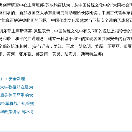
新研究中心主席班邦·苏尔约诺认为，从中国传统文化中的“大同社会”
脉相承的。新加坡国立大学东亚研究所助理所长陈刚说，中国古代哲学家
”才能真正解决彼此间的问题，中国传统文化显然对当下新安全观的形成起
乐部主席斯蒂芬·佩里表示，中国传统文化中有关“和”的说法是很珍贵
扬和谐、和平的共通理念，建立一种基于和平的实现各国共同安全的新方
全倡议恰逢其时。(参与记者：姜江、王欢、胡晓明、姜磊、王丽丽、董
宇、黄河、张东强、郝云甫、黄灵、陆海月、斯韦特兰娜)
篇）：安全新理
大学教授郑在浩为
后是美国严重的党
印空军将战斗机采购
华政策讲话 称不寻