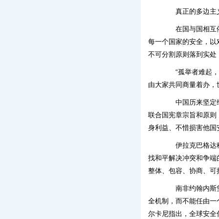
真正的多边主
在国与国相互依存
每一个国家的安全，以
不可分割原则落到实处
“孤举者难起，众
由大家共同商量着办，
中国历来坚定维护
联合国宪章宗旨和原则
身利益、不惜损害他国
伊拉克巴格达穆斯
找和平解决冲突和争端
整体、包容、协商、可
南非约翰内斯堡大
全机制，而不能任由一
尔卡尼指出，全球安全