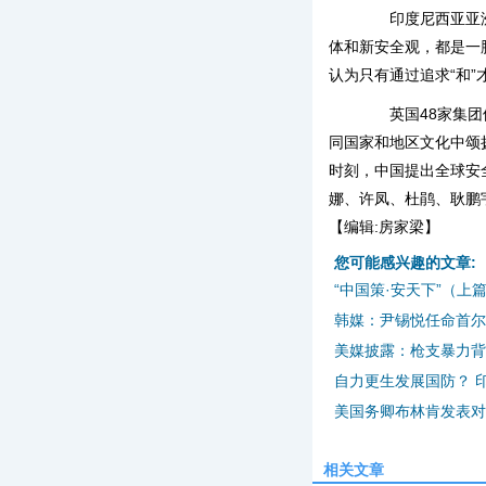
印度尼西亚亚洲创
体和新安全观，都是一
认为只有通过追求“和
英国48家集团俱
同国家和地区文化中颂
时刻，中国提出全球安
娜、许凤、杜鹃、耿鹏
【编辑:房家梁】
您可能感兴趣的文章:
“中国策·安天下”（上
韩媒：尹锡悦任命首尔
美媒披露：枪支暴力背
自力更生发展国防？ 
美国务卿布林肯发表对
相关文章