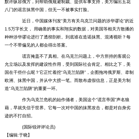
默许纵容俄方，到帮助俄规避制裁、提供军事支持，美方编出五花
八门的谣言抹黑中国，但无一不被事实打脸。
近日，中国媒体刊发“美方有关乌克兰问题的涉华谬论”的近
1.5万字长文， 用确凿的事实和翔实的数据，对美国等相关方散播的
种种涉华谬论进行了透彻剖析。到底谁在造谣抹黑、混淆视听？每
一个不带偏见的人都会得出答案。
谎言掩盖不了真相。在乌克兰问题上，中方所持的客观公
允立场以及发挥的建设性作用，受到国际社会肯定。相比之下，美
国在干些什么呢？它正忙着挖“乌克兰陷阱”，企图拖垮俄罗斯、牵制
欧洲、抹黑中国，并从中大捞一笔。而散布虚假信息，正是美方制
造“乌克兰陷阱”的重要一环。
作为乌克兰危机的始作俑者，美国这个“谎言帝国”声名狼
藉，早就失信于世界。它每一次对中国的抹黑攻击，都是对自身劣
迹的不打自招。
(国际锐评评论员)
【编辑:于晓】