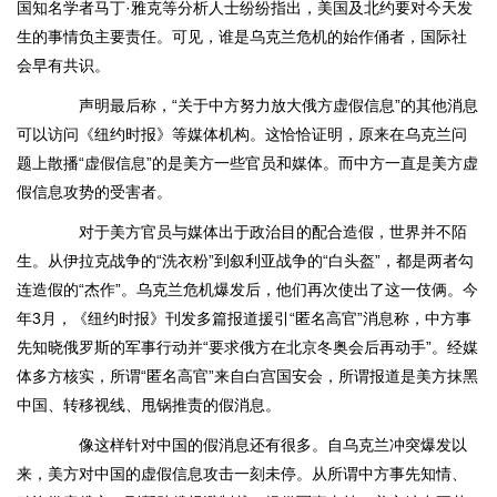
国知名学者马丁·雅克等分析人士纷纷指出，美国及北约要对今天发
生的事情负主要责任。可见，谁是乌克兰危机的始作俑者，国际社
会早有共识。
声明最后称，“关于中方努力放大俄方虚假信息”的其他消息
可以访问《纽约时报》等媒体机构。这恰恰证明，原来在乌克兰问
题上散播“虚假信息”的是美方一些官员和媒体。而中方一直是美方虚
假信息攻势的受害者。
对于美方官员与媒体出于政治目的配合造假，世界并不陌
生。从伊拉克战争的“洗衣粉”到叙利亚战争的“白头盔”，都是两者勾
连造假的“杰作”。乌克兰危机爆发后，他们再次使出了这一伎俩。今
年3月，《纽约时报》刊发多篇报道援引“匿名高官”消息称，中方事
先知晓俄罗斯的军事行动并“要求俄方在北京冬奥会后再动手”。经媒
体多方核实，所谓“匿名高官”来自白宫国安会，所谓报道是美方抹黑
中国、转移视线、甩锅推责的假消息。
像这样针对中国的假消息还有很多。自乌克兰冲突爆发以
来，美方对中国的虚假信息攻击一刻未停。从所谓中方事先知情、