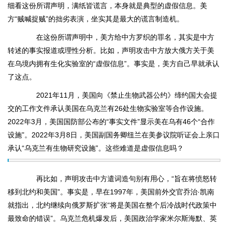
细看这份所谓声明，满纸皆谎言，本身就是典型的虚假信息。美
方“贼喊捉贼”的拙劣表演，坐实其是最大的谎言制造机。
在这份所谓声明中，美方给中方罗织的罪名，其实是中方
转述的事实报道或理性分析。比如，声明攻击中方放大俄方关于美
在乌境内拥有生化实验室的“虚假信息”。事实是，美方自己早就承认
了这点。
2021年11月，美国向《禁止生物武器公约》缔约国大会提
交的工作文件承认美国在乌克兰有26处生物实验室等合作设施。
2022年3月，美国国防部公布的“事实文件”显示美在乌有46个“合作
设施”。2022年3月8日，美国副国务卿纽兰在美参议院听证会上亲口
承认“乌克兰有生物研究设施”。这些难道是虚假信息吗？
再比如，声明攻击中方遣词造句别有用心，“旨在将愤怒转
移到北约和美国”。事实是，早在1997年，美国前外交官乔治·凯南
就指出，北约继续向俄罗斯扩张“将是美国在整个后冷战时代政策中
最致命的错误”。乌克兰危机爆发后，美国政治学家米尔斯海默、英