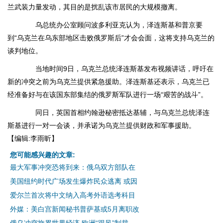
兰武装力量发动，其目的是扰乱该市居民的大规模撤离。
乌总统办公室顾问波多利亚克认为，泽连斯基和普京要
到“乌克兰在乌东部地区击败俄罗斯后”才会会面，这将支持乌克兰的
谈判地位。
当地时间9日，乌克兰总统泽连斯基发布视频讲话，呼吁在
新的冲突之前为乌克兰提供紧急援助。泽连斯基还表示，乌克兰已
经准备好与在该国东部集结的俄罗斯军队进行一场“艰苦的战斗”。
同日，英国首相约翰逊秘密抵达基辅，与乌克兰总统泽连
斯基进行一对一会谈，并承诺为乌克兰提供财政和军事援助。
【编辑:李雨昕】
您可能感兴趣的文章:
最大军事冲突恐将到来：俄乌双方部队在
美国纽约时代广场发生爆炸民众逃离 或因
爱尔兰首次将中文纳入高考外语选考科目
外媒：美白宫新闻秘书普萨基或5月离职改
俄乌冲突拖累世界经济 欧洲“跟风”制裁