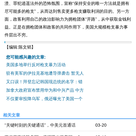
溃、罪犯逍遥法外的恐怖氛围，宣称“保持安全的唯一方法就是拥有
尽可能多的枪支”，从而达到售卖更多枪支赚取利润的目的。另一方
面，政客利用自己的政治影响力为拥枪团体“开路”，从中获取金钱利
益。正是在拥枪团体和政客的共同作用下，美国大规模枪支暴力事
件层出不穷。
【编辑:陈文韬】
您可能感兴趣的文章:
美国多地举行反对枪支暴力活动
驻有美军的伊拉克基地遭导弹袭击 暂无人
又口误！拜登忘记韩国现总统的名字：错
加拿大政府宣布禁用华为和中兴产品 中方
不仅要审投降乌军，俄还曝光了美国一个
相关文章
“关键时刻的关键通话”，中美元首通话
03-20