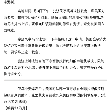
该游艇。
当地时间5月3日下午，斐济民事高等法院裁定，应美国方
面要求，扣押“阿玛达”号游艇。随后该游艇的注册公司律师费扎尔·
哈尼夫提出上诉，要求允许该游艇暂时停留在斐济，避免被美国方
面拖走。
斐济民事高等法院6日下午拒绝了这一申请。美国驻斐济大
使馆证实已着手准备拖走该游艇。哈尼夫随后上诉到斐济上诉法
院，要求终止这一裁定。
斐济上诉法院当晚下令暂停执行此前的申请及裁决，限制
该游艇离开斐济水域，并将在下周四举行听证会。警方亦受命协助
执行该命令。
俄乌冲突爆发后，美国司法部一直寻求在全球扣押俄罗斯
超级富豪的财产，克里莫夫目前被列入美国和欧盟的制裁名单。(总
台记者 邓雪梅)
【编辑:张乃月】