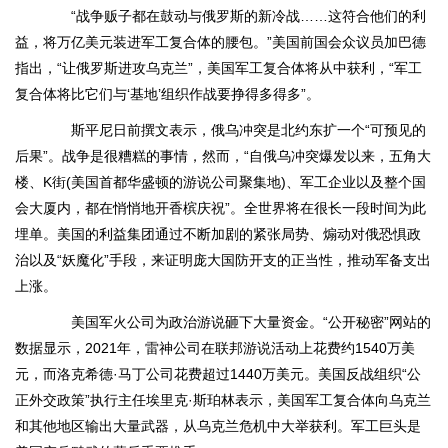
“战争贩子都在鼓动与俄罗斯的新冷战……这符合他们的利
益，将万亿美元装进军工复合体的腰包。”美国前国会众议员加巴德
指出，“让俄罗斯进攻乌克兰”，美国军工复合体将从中获利，“军工
复合体将比它们与‘基地’组织作战要挣得多得多”。
斯平尼日前撰文表示，俄乌冲突是北约东扩一个“可预见的
后果”。战争是很糟糕的事情，然而，“自俄乌冲突爆发以来，五角大
楼、K街(美国首都华盛顿的游说公司聚集地)、军工企业以及整个国
会大厦内，都在悄悄地开香槟庆祝”。全世界将在很长一段时间为此
埋单。美国的利益集团通过不断加剧的紧张局势、煽动对俄恐惧政
治以及“妖魔化”手段，来证明庞大国防开支的正当性，推动军备支出
上涨。
美国军火公司为政治游说砸下大量资金。“公开秘密”网站的
数据显示，2021年，雷神公司在联邦游说活动上花费约1540万美
元，而洛克希德·马丁公司花费超过1440万美元。美国反战组织“公
正外交政策”执行主任埃里克·斯珀林表示，美国军工复合体向乌克兰
和其他地区输出大量武器，从乌克兰危机中大举获利。军工巨头是