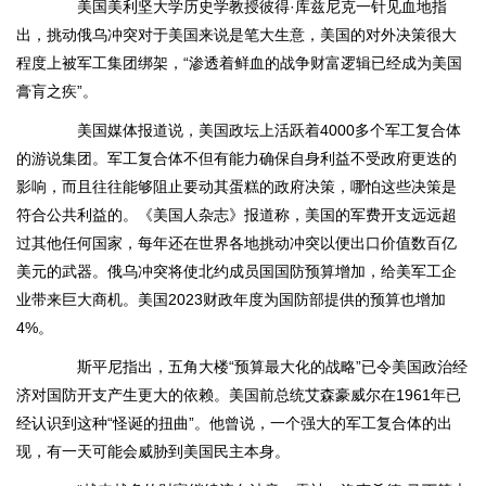
美国美利坚大学历史学教授彼得·库兹尼克一针见血地指
出，挑动俄乌冲突对于美国来说是笔大生意，美国的对外决策很大
程度上被军工集团绑架，“渗透着鲜血的战争财富逻辑已经成为美国
膏肓之疾”。
美国媒体报道说，美国政坛上活跃着4000多个军工复合体
的游说集团。军工复合体不但有能力确保自身利益不受政府更迭的
影响，而且往往能够阻止要动其蛋糕的政府决策，哪怕这些决策是
符合公共利益的。《美国人杂志》报道称，美国的军费开支远远超
过其他任何国家，每年还在世界各地挑动冲突以便出口价值数百亿
美元的武器。俄乌冲突将使北约成员国国防预算增加，给美军工企
业带来巨大商机。美国2023财政年度为国防部提供的预算也增加
4%。
斯平尼指出，五角大楼“预算最大化的战略”已令美国政治经
济对国防开支产生更大的依赖。美国前总统艾森豪威尔在1961年已
经认识到这种“怪诞的扭曲”。他曾说，一个强大的军工复合体的出
现，有一天可能会威胁到美国民主本身。