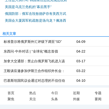
美国是乌克兰危机的“幕后黑手”
俄国防部：俄军击毁敖德萨存有美西方武
美国会大厦因军机疏散是场乌龙？佩洛西
相关文章
标准普尔将俄罗斯外汇评级下调至“SD”
04-09
东西问·中外对话 | “全球化”概念首倡
04-22
加拿大交通部：禁止白俄罗斯飞机进入该
03-17
王毅谈应邀参加伊斯兰合作组织外长会：
03-22
巴基斯坦国民议会通过对总理的不信任动
04-10
首页
热点
今日
近期
专题
聚焦
关注
头条
外媒
要闻