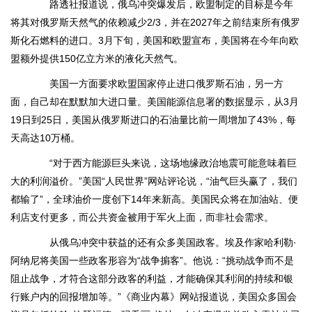
路透社报道说，俄乌冲突爆发后，欧盟制定的目标是今年
将其对俄罗斯天然气的依赖减少2/3，并在2027年之前结束所有俄罗
斯化石燃料的进口。3月下旬，美国和欧盟宣布，美国将在今年向欧
盟额外提供150亿立方米的液化天然气。
美国一方面要求欧盟国家停止进口俄罗斯石油，另一方
面，自己却在默默加大进口量。美国能源信息署的数据显示，从3月
19日到25日，美国从俄罗斯进口的石油量比前一周增加了43%，每
天高达10万桶。
“对于西方能源巨头来说，这场地缘政治地震可能意味着巨
大的利润溢价。”美国“人民世界”网站评论说，“油气巨头赢了，我们
都输了”，全球油价一度创下14年来新高。美国民众将在加油站、便
利店支付更多，而公共资金被用于军火上面，而非社会需求。
从俄乌冲突中获益的还有众多美国政客。埃及作家哈利勒·
阿纳尼将美国一些政客形容为“战争掮客”。他说：“挑动战争而不是
阻止战争，才符合这部分政客的利益，才能确保其利润的持续和银
行账户内的回报增加等。”《商业内幕》网站报道说，美国众多国会