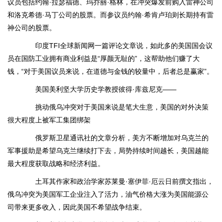
议员包括约翰·拉瑟福德、玛乔丽·格林，在冲突爆发前购入雷神公司
和洛克希德·马丁公司的股票。而参议员约翰·希肯卢珀则长期持有雷
神公司的股票。
印度TFI全球新闻网一篇评论文章说，如此多的美国国会议
员在国防工业拥有商业利益是“厚颜无耻的”，这帮助他们赚了大
钱，“对于美国议员来说，在道德与金钱的较量中，后者总是赢家”。
美国美利坚大学历史学教授彼得·库兹尼克——
挑动俄乌冲突对于美国来说是笔大生意，美国的对外决策
很大程度上被军工集团绑架
俄罗斯卫星通讯社的文章分析，美方不断增加对乌克兰的
军事援助是希望乌克兰继续打下去，局势持续时间越长，美国越能
最大程度获取战略和经济利益。
土耳其作家和政治学家苏莱曼·塞伊菲·厄云日前撰文指出，
俄乌冲突为美国军工企业注入了活力，油气价格大涨为美国能源公
司带来更多收入，因此美国不希望战争结束。