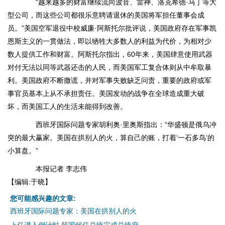
“越来越多的财富继续流向波音、雷神、洛克希德·马丁等大
型公司，而这些公司都很乐意聘请退休的美国将军担任董事会成
员。”美国空军退役中校威廉·阿斯托尔批评说，美国政府存在军事凯
恩斯主义的一贯做法，即以牺牲大多数人的利益为代价，为相对少
数人提供工作和财富。阿斯托尔指出，60年来，美国肆意使用武器
对付无法以同等武器还击的人民，而美国军工复合体则从中牟取暴
利。美国政府不断撒谎，并对军事失败缺乏问责，重要的政府或军
事官员基本上从不承担责任。美国发动的战争在全球造成重大破
坏，而美国工人的生活未能得到改善。
西班牙国际问题专家胡利奥·里奥斯指出：“华盛顿是俄乌冲
突的最大赢家。美国在拱别人的火，算自己的账，打着‘一石多鸟’的
小算盘。”
本报记者 李志伟
【编辑:于晓】
您可能感兴趣的文章:
西班牙国际问题专家：美国在拱别人的火
上任进入倒计时 韩国候任总统完成总统府