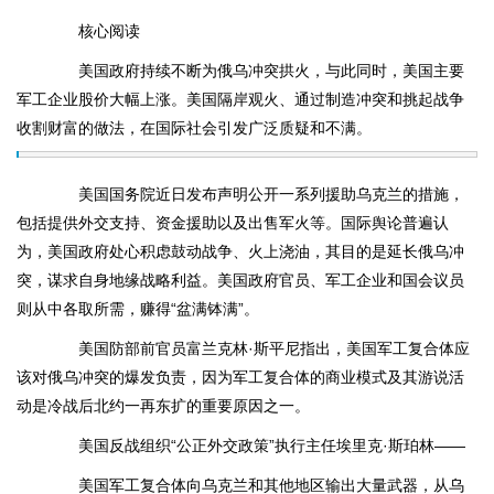
核心阅读
美国政府持续不断为俄乌冲突拱火，与此同时，美国主要
军工企业股价大幅上涨。美国隔岸观火、通过制造冲突和挑起战争
收割财富的做法，在国际社会引发广泛质疑和不满。
美国国务院近日发布声明公开一系列援助乌克兰的措施，
包括提供外交支持、资金援助以及出售军火等。国际舆论普遍认
为，美国政府处心积虑鼓动战争、火上浇油，其目的是延长俄乌冲
突，谋求自身地缘战略利益。美国政府官员、军工企业和国会议员
则从中各取所需，赚得“盆满钵满”。
美国防部前官员富兰克林·斯平尼指出，美国军工复合体应
该对俄乌冲突的爆发负责，因为军工复合体的商业模式及其游说活
动是冷战后北约一再东扩的重要原因之一。
美国反战组织“公正外交政策”执行主任埃里克·斯珀林——
美国军工复合体向乌克兰和其他地区输出大量武器，从乌