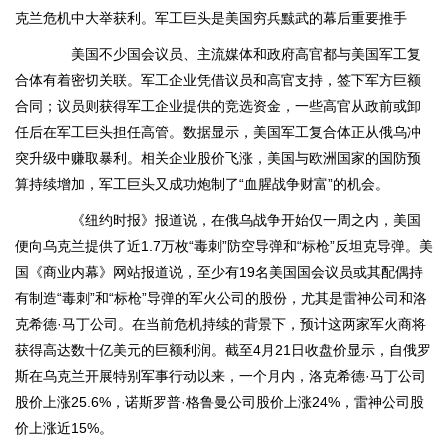
克兰危机中大举获利。军工巨头是美国穷兵黩武的幕后重要推手
美国不少国会议员、主流媒体和政府高官都与美国军工复
合体有着密切关联。军工企业凭借议员和高官支持，签下军方巨额
合同；议员则获得军工企业提供的竞选资金，一些高官从政前或卸
任后在军工巨头担任高管。数据显示，美国军工复合体正从俄乌冲
突升级中赚取暴利。相关企业股价飞涨，美国与欧洲国家的国防预
算持续增加，军工巨头又成功炮制了“血腥战争财富”的机会。
《纽约时报》报道说，在俄乌战争开始仅一周之内，美国
便向乌克兰提供了近1.7万枚“毒刺”防空导弹和“标枪”反坦克导弹。美
国《商业内幕》网站报道说，至少有19名美国国会议员或其配偶持
有制造“毒刺”和“标枪”导弹的军火公司的股份，尤其是雷神公司和洛
克希德·马丁公司。在当前危机持续的背景下，预计这两家军火商将
获得高达数十亿美元的巨额利润。截至4月21日收盘价显示，自俄罗
斯在乌克兰开展特别军事行动以来，一个月内，洛克希德·马丁公司
股价上涨25.6%，诺斯罗普·格鲁曼公司股价上涨24%，雷神公司股
价上涨近15%。