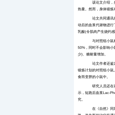
该论文介绍，身体
热量。然而，身体锻炼
论文共同通讯作者、
动后的血浆代谢物进行了
乳酸(令肌肉产生烧灼
与对照组小鼠相比
50%，同时不会影响小
少)、糖耐量增加。
论文作者还鉴定出
锻炼计划的对照组小鼠。
食而变胖的小鼠中。
研究人员还在赛马
示，短跑后血浆Lac-
究。
在《自然》同期发