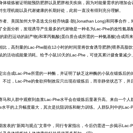
锻炼被证明能预防肥胖以及肥胖相关疾病，因为对能量需求的增加会
对生理机能以及代谢健康的长期好处，此前一直没有得到充分理解。
美国加州大学圣迭戈分校乔纳森·朗(Jonathan Long)和同事合作
全面分析，发现诱导产生最多的代谢物是一种名为Lac-Phe的改性氨
感的剧烈运动的副产物)和苯丙氨酸(蛋白质合成所需的一种氨基酸)合成而
，高剂量的Lac-Phe能在12小时的时间里将饮食诱导肥胖(喂养高脂饮
鼠的活动或能量消耗。给予小鼠10天的Lac-Phe，可使其累计摄食量减
合成Lac-Phe所需的一种酶，并证明了缺乏这种酶的小鼠在锻炼后的
不过，Lac-Phe的食欲抑制效应只出现在锻炼后，而非静坐状态下，
和人群中观察到血浆Lac-Phe水平会在锻炼后显著升高。来自一个人
Phe水平的上升幅度最大，其次是抗阻训练和耐力训练。人群队列中的Lac-
表的“新闻与观点”文章中，同行专家指出，今后仍需进一步揭示Lac-P