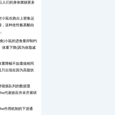
让人们的身体燃烧更多
，对小鼠在跑台上密集运
基酸，这种改性氨基酸由
来。
食)小鼠的进食量抑制约
少、体重下降(因为体脂减
体重降幅不如遵循相同
并且只出现在因为高脂饮
群锻炼队列的数据显
Phe代谢效应并未开展研
he作用机制的下游通