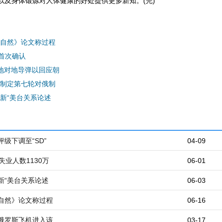
以及身体锻炼对人体健康的好处提供更多新知。(完)
自然》论文称过程
”首次确认
地对地导弹以回应朝
制定第七轮对俄制
新“美台关系论述
级下调至“SD”
04-09
失业人数1130万
06-01
新“美台关系论述
06-03
自然》论文称过程
06-16
俄罗斯飞机进入该
03-17