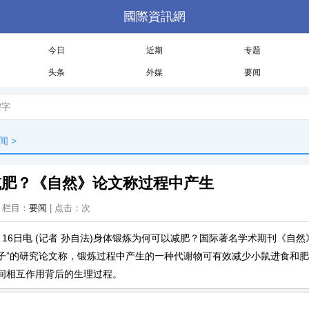
國際資訊網
今日
近期
专题
头条
外媒
要闻
闻
>
减肥？《自然》论文称过程中产生
 | 栏目：
要闻
| 点击：
次
月16日电 (记者 孙自法)身体锻炼为何可以减肥？国际著名学术期刊《自
子”的研究论文称，锻炼过程中产生的一种代谢物可有效减少小鼠进食和
间相互作用背后的生理过程。