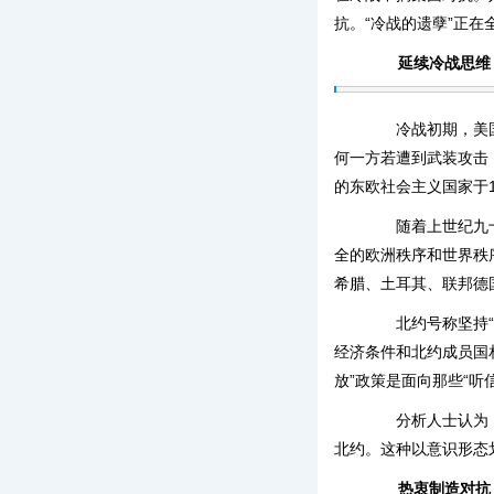
抗。“冷战的遗孽”正在
延续冷战思维
冷战初期，美国、
何一方若遭到武装攻击
的东欧社会主义国家于
随着上世纪九十年
全的欧洲秩序和世界秩
希腊、土耳其、联邦德
北约号称坚持“门
经济条件和北约成员国
放”政策是面向那些“听
分析人士认为，北
北约。这种以意识形态
热衷制造对抗