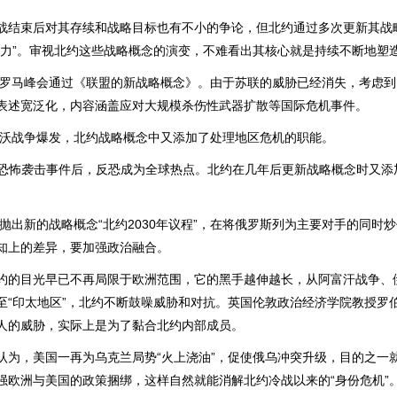
束后对其存续和战略目标也有不小的争论，但北约通过多次更新其战
心力”。审视北约这些战略概念的演变，不难看出其核心就是持续不断地塑
罗马峰会通过《联盟的新战略概念》。由于苏联的威胁已经消失，考虑到
表述宽泛化，内容涵盖应对大规模杀伤性武器扩散等国际危机事件。
沃战争爆发，北约战略概念中又添加了处理地区危机的职能。
11”恐怖袭击事件后，反恐成为全球热点。北约在几年后更新战略概念时又
出新的战略概念“北约2030年议程”，在将俄罗斯列为主要对手的同时炒
知上的差异，要加强政治融合。
目光早已不再局限于欧洲范围，它的黑手越伸越长，从阿富汗战争、
至“印太地区”，北约不断鼓噪威胁和对抗。英国伦敦政治经济学院教授罗
人的威胁，实际上是为了黏合北约内部成员。
，美国一再为乌克兰局势“火上浇油”，促使俄乌冲突升级，目的之一
强欧洲与美国的政策捆绑，这样自然就能消解北约冷战以来的“身份危机”