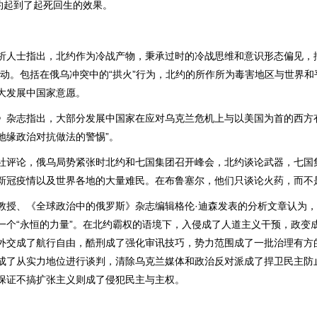
北约起到了起死回生的效果。
士指出，北约作为冷战产物，秉承过时的冷战思维和意识形态偏见，搞
而动。包括在俄乌冲突中的“拱火”行为，北约的所作所为毒害地区与世界
大发展中国家意愿。
志指出，大部分发展中国家在应对乌克兰危机上与以美国为首的西方有
地缘政治对抗做法的警惕”。
论，俄乌局势紧张时北约和七国集团召开峰会，北约谈论武器，七国
新冠疫情以及世界各地的大量难民。在布鲁塞尔，他们只谈论火药，而不
、《全球政治中的俄罗斯》杂志编辑格伦·迪森发表的分析文章认为，
一个“永恒的力量”。在北约霸权的语境下，入侵成了人道主义干预，政变
外交成了航行自由，酷刑成了强化审讯技巧，势力范围成了一批治理有方
成了从实力地位进行谈判，清除乌克兰媒体和政治反对派成了捍卫民主防
保证不搞扩张主义则成了侵犯民主与主权。