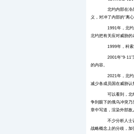
北约内部在冷战结
义，对冲了内部的“离
1991年，北约
北约把有关应对威胁的
1999年，科索
2001年“9·
的内容。
2021年，北约抛
减少各成员国在威胁认
可以看到，北约的
争到眼下的俄乌冲突乃
章中写道，渲染外部敌
不少分析人士认为
战略概念上的分歧，加