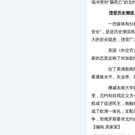
场冲突对“脑死亡”的
违背历史潮流
一些媒体和分析人
安全”，是逆历史潮流
大的安全隐患，违背广
美国《外交官》杂
家的态度反映了对加剧
拉丁美洲新闻社评
看通胀水平、失业率、
挪威东南大学教授
变，北约却自我定义为
权成了促进民主，炮舰
成了欧洲一体化，支配
争，而俄罗斯要求北约
【编辑:房家梁】