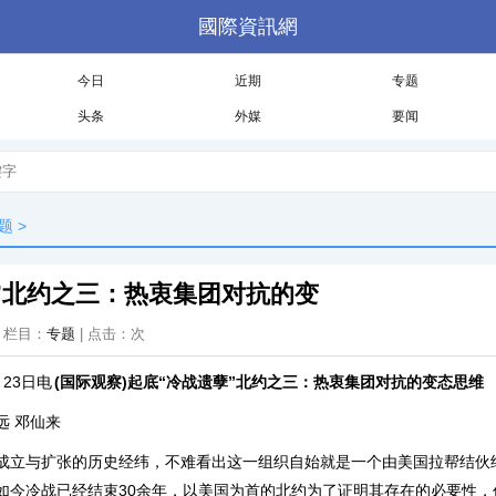
國際資訊網
今日
近期
专题
头条
外媒
要闻
题
>
”北约之三：热衷集团对抗的变
 | 栏目：
专题
| 点击：
次
23日电
(国际观察)起底“冷战遗孽”北约之三：热衷集团对抗的变态思维
 邓仙来
与扩张的历史经纬，不难看出这一组织自始就是一个由美国拉帮结伙
如今冷战已经结束30余年，以美国为首的北约为了证明其存在的必要性，