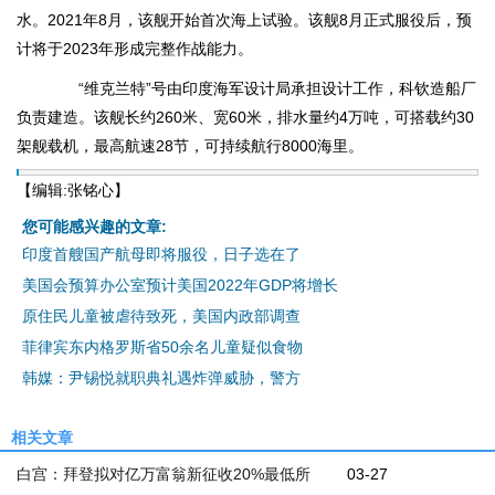
水。2021年8月，该舰开始首次海上试验。该舰8月正式服役后，预
计将于2023年形成完整作战能力。
“维克兰特”号由印度海军设计局承担设计工作，科钦造船厂
负责建造。该舰长约260米、宽60米，排水量约4万吨，可搭载约30
架舰载机，最高航速28节，可持续航行8000海里。
【编辑:张铭心】
您可能感兴趣的文章:
印度首艘国产航母即将服役，日子选在了
美国会预算办公室预计美国2022年GDP将增长
原住民儿童被虐待致死，美国内政部调查
菲律宾东内格罗斯省50余名儿童疑似食物
韩媒：尹锡悦就职典礼遇炸弹威胁，警方
相关文章
白宫：拜登拟对亿万富翁新征收20%最低所
03-27