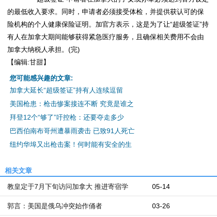
的最低收入要求。同时，申请者必须接受体检，并提供获认可的保
险机构的个人健康保险证明。加官方表示，这是为了让“超级签证”持
有人在加拿大期间能够获得紧急医疗服务，且确保相关费用不会由
加拿大纳税人承担。(完)
【编辑:甘甜】
您可能感兴趣的文章:
加拿大延长“超级签证”持有人连续逗留
美国枪患：枪击惨案接连不断 究竟是谁之
拜登12个“够了”吁控枪：还要夺走多少
巴西伯南布哥州遭暴雨袭击 已致91人死亡
纽约华埠又出枪击案！何时能有安全的生
相关文章
教皇定于7月下旬访问加拿大 推进寄宿学
05-14
郭言：美国是俄乌冲突始作俑者
03-26