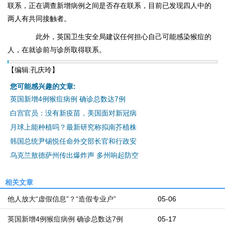
联系，正在调查新增病例之间是否存在联系，目前已发现四人中的
两人有共同接触者。
此外，英国卫生安全局建议任何担心自己可能感染猴痘的
人，在就诊前与诊所取得联系。
【编辑:孔庆玲】
您可能感兴趣的文章:
英国新增4例猴痘病例 确诊总数达7例
白宫官员：没有新疫苗，美国面对新冠病
月球上能种植吗？最新研究称拟南芥植株
韩国总统尹锡悦任命外交部长官和行政安
乌克兰敖德萨州传出爆炸声 多州响起防空
相关文章
他人放大“虚假信息”？“造假专业户”
05-06
英国新增4例猴痘病例 确诊总数达7例
05-17