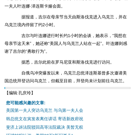
一夫人叶连娜·泽连斯卡娅会面。
据报道，吉尔在母亲节当天由斯洛伐克进入乌克兰，并在
乌克兰境内停留了约2小时。
吉尔与叶连娜进行时长约1小时的会谈，她表示，“我想在
母亲节这天来”，她还称“美国人与乌克兰人站在一起”。叶连娜则感
谢了吉尔的“勇敢行为”。
据悉，吉尔此前在罗马尼亚和斯洛伐克进行访问。
自俄乌冲突爆发以来，乌克兰总统泽连斯基曾多次邀请美
国总统拜登访问乌克兰，但截至目前，拜登尚未计划前往乌克兰。
【编辑:孔庆玲】
您可能感兴趣的文章:
美国第一夫人突访乌克兰 与乌第一夫人会
韩总统文在寅发表离任讲话 寄语新政府祝
斐济上诉法院驳回高等法院裁决 美暂无权