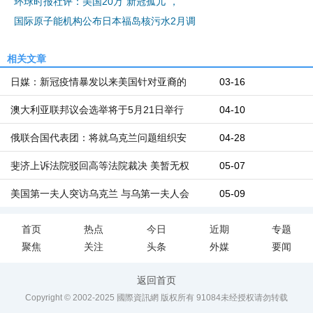
环球时报社评：美国20万“新冠孤儿”，
国际原子能机构公布日本福岛核污水2月调
相关文章
日媒：新冠疫情暴发以来美国针对亚裔的
03-16
澳大利亚联邦议会选举将于5月21日举行
04-10
俄联合国代表团：将就乌克兰问题组织安
04-28
斐济上诉法院驳回高等法院裁决 美暂无权
05-07
美国第一夫人突访乌克兰 与乌第一夫人会
05-09
首页
热点
今日
近期
专题
聚焦
关注
头条
外媒
要闻
返回首页
Copyright © 2002-2025 國際資訊網 版权所有
91084
未经授权请勿转载