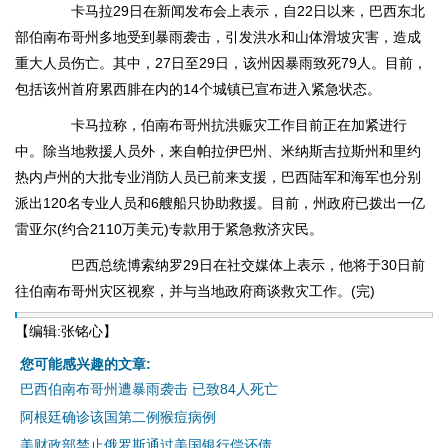
卡马拉29日在新闻发布会上表示，自22日以来，巴西东北
部伯南布哥州多地受到暴雨袭击，引发洪水和山体滑坡灾害，造成
重大人员伤亡。其中，27日至29日，该州因暴雨致死79人。目前，
包括该州首府累西腓在内的14个城镇已宣布进入紧急状态。
卡马拉称，伯南布哥州抗洪赈灾工作目前正在加紧进行
中。除当地救援人员外，来自帕拉伊巴州、米纳斯吉拉斯州和里约
热内卢州的大批专业消防人员已前来支援，巴西陆军和海军也分别
派出120名专业人员和6艘船只协助救援。目前，州政府已拨出一亿
雷亚尔(约合2110万美元)专款用于紧急救济灾民。
巴西总统博索纳罗29日在社交媒体上表示，他将于30日前
往伯南布哥州灾区视察，并与当地政府商谈救灾工作。(完)
【编辑:张铭心】
您可能感兴趣的文章:
巴西伯南布哥州遭暴雨袭击 已致84人死亡
阿根廷确诊该国第二例猴痘病例
美财政部禁止俄罗斯通过美国银行偿还债