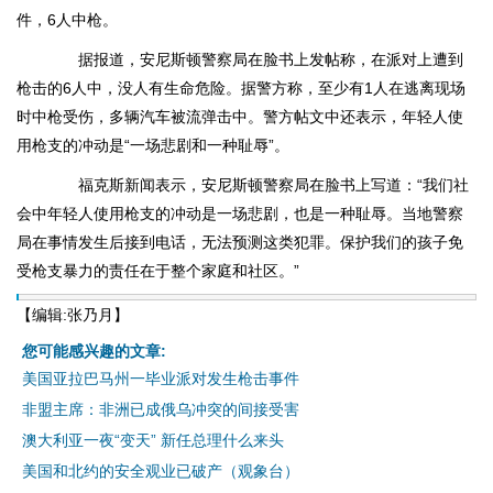
件，6人中枪。
据报道，安尼斯顿警察局在脸书上发帖称，在派对上遭到
枪击的6人中，没人有生命危险。据警方称，至少有1人在逃离现场
时中枪受伤，多辆汽车被流弹击中。警方帖文中还表示，年轻人使
用枪支的冲动是“一场悲剧和一种耻辱”。
福克斯新闻表示，安尼斯顿警察局在脸书上写道：“我们社
会中年轻人使用枪支的冲动是一场悲剧，也是一种耻辱。当地警察
局在事情发生后接到电话，无法预测这类犯罪。保护我们的孩子免
受枪支暴力的责任在于整个家庭和社区。”
【编辑:张乃月】
您可能感兴趣的文章:
美国亚拉巴马州一毕业派对发生枪击事件
非盟主席：非洲已成俄乌冲突的间接受害
澳大利亚一夜“变天” 新任总理什么来头
美国和北约的安全观业已破产（观象台）