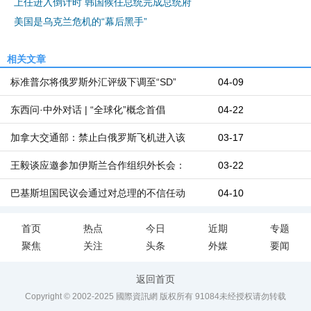
上任进入倒计时 韩国候任总统完成总统府
美国是乌克兰危机的“幕后黑手”
相关文章
标准普尔将俄罗斯外汇评级下调至“SD”
04-09
东西问·中外对话 | “全球化”概念首倡
04-22
加拿大交通部：禁止白俄罗斯飞机进入该
03-17
王毅谈应邀参加伊斯兰合作组织外长会：
03-22
巴基斯坦国民议会通过对总理的不信任动
04-10
首页
热点
今日
近期
专题
聚焦
关注
头条
外媒
要闻
返回首页
Copyright © 2002-2025 國際資訊網 版权所有
91084
未经授权请勿转载