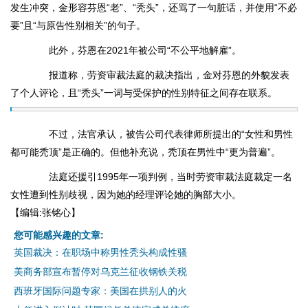
发生冲突，金形容芬恩“老”、“秃头”，还骂了一句脏话，并使用“不必
要”且“与原告性别相关”的句子。
此外，芬恩在2021年被公司“不公平地解雇”。
报道称，劳资审裁法庭的裁决指出，金对芬恩的外貌发表
了个人评论，且“秃头”一词与受保护的性别特征之间存在联系。
不过，法官承认，被告公司代表律师所提出的“女性和男性
都可能秃顶”是正确的。但他补充说，秃顶在男性中“更为普遍”。
法庭还援引1995年一项判例，当时劳资审裁法庭裁定一名
女性遭到性别歧视，因为她的经理评论她的胸部大小。
【编辑:张铭心】
您可能感兴趣的文章:
英国裁决：在职场中称男性秃头构成性骚
美商务部宣布暂停对乌克兰征收钢铁关税
西班牙国际问题专家：美国在拱别人的火