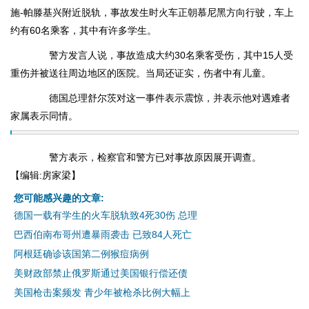
施-帕滕基兴附近脱轨，事故发生时火车正朝慕尼黑方向行驶，车上
约有60名乘客，其中有许多学生。
警方发言人说，事故造成大约30名乘客受伤，其中15人受
重伤并被送往周边地区的医院。当局还证实，伤者中有儿童。
德国总理舒尔茨对这一事件表示震惊，并表示他对遇难者
家属表示同情。
警方表示，检察官和警方已对事故原因展开调查。
【编辑:房家梁】
您可能感兴趣的文章:
德国一载有学生的火车脱轨致4死30伤 总理
巴西伯南布哥州遭暴雨袭击 已致84人死亡
阿根廷确诊该国第二例猴痘病例
美财政部禁止俄罗斯通过美国银行偿还债
美国枪击案频发 青少年被枪杀比例大幅上