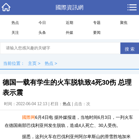
國際資訊網
热点
今日
近期
专题
聚焦
关注
头条
外媒
要闻
当前位置：
主页
>
热点
>
德国一载有学生的火车脱轨致4死30伤 总理
表示震
时间：2022-06-04 12:13 | 栏目：
热点
| 点击：
次
國際网
6月4日电 据外媒报道，当地时间6月3日，一列火车
在德国南部巴伐利亚州发生脱轨，造成4人死亡、30人受伤。
据悉，这列火车在巴伐利亚州阿尔卑斯山的滑雪胜地加米